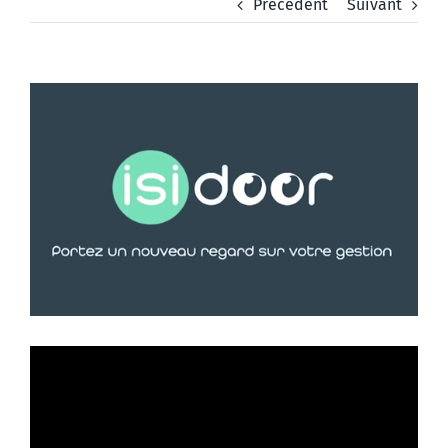
Précédent
Suivant
Voir
l'image
agrandie