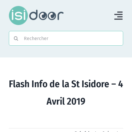
Passer
au
Tog
contenu
Nav
Rechercher:
Accueil
Piloter une Association
Piloter un réseau
Flash Info de la St Isidore – 4
Accompagner
Avril 2019