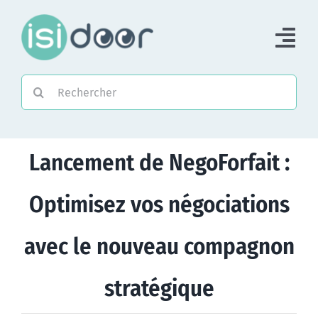
Passer
au
Tog
contenu
Nav
Rechercher:
Accueil
Piloter une Association
Lancement de NegoForfait :
Piloter un réseau
Optimisez vos négociations
Accompagner
avec le nouveau compagnon
stratégique