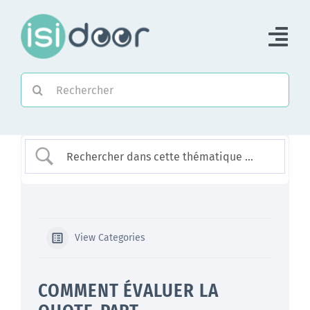
Passer
au
Tog
contenu
Nav
Rechercher:
Accueil
Piloter une Association
Piloter un réseau
Accompagner
View Categories
COMMENT ÉVALUER LA