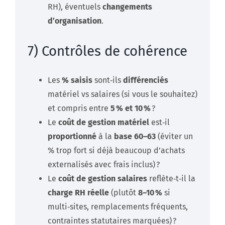
RH), éventuels
changements
d’organisation
.
7) Contrôles de cohérence
Les
% saisis
sont‑ils
différenciés
matériel vs salaires (si vous le souhaitez)
et compris entre
5 % et 10 %
?
Le
coût de gestion matériel
est‑il
proportionné
à la
base 60–63
(éviter un
% trop fort si déjà beaucoup d’achats
externalisés avec frais inclus) ?
Le
coût de gestion salaires
reflète‑t‑il la
charge RH réelle
(plutôt
8–10 %
si
multi‑sites, remplacements fréquents,
contraintes statutaires marquées) ?