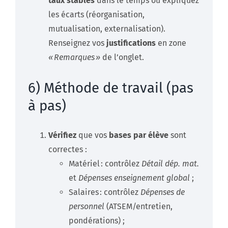
taux stables
dans le temps ou expliquez
les écarts (réorganisation,
mutualisation, externalisation).
Renseignez vos
justifications
en zone
« Remarques »
de l’onglet.
6) Méthode de travail (pas
à pas)
Vérifiez
que vos
bases par élève
sont
correctes :
Matériel : contrôlez
Détail dép. mat.
et
Dépenses enseignement global
;
Salaires : contrôlez
Dépenses de
personnel
(ATSEM/entretien,
pondérations) ;