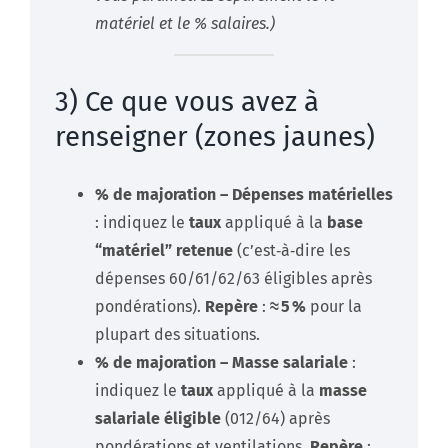
matériel et le % salaires.)
3) Ce que vous avez à
renseigner (zones jaunes)
% de majoration – Dépenses matérielles
: indiquez le
taux
appliqué à la
base
“matériel” retenue
(c’est‑à‑dire les
dépenses 60/61/62/63 éligibles après
pondérations).
Repère
:
≈ 5 %
pour la
plupart des situations.
% de majoration – Masse salariale
:
indiquez le
taux
appliqué à la
masse
salariale éligible
(012/64) après
pondérations et ventilations.
Repère
: