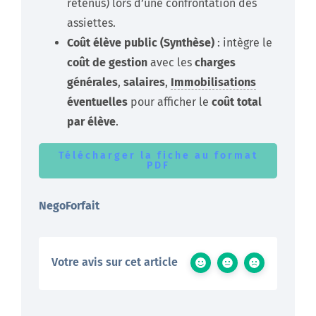
retenus) lors d’une confrontation des
assiettes.
Coût élève public (Synthèse)
: intègre le
coût de gestion
avec les
charges
générales
,
salaires
,
Immobilisations
éventuelles
pour afficher le
coût total
par élève
.
Télécharger la fiche au format
PDF
NegoForfait
Votre avis sur cet article