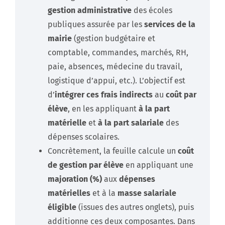
gestion administrative
des écoles
publiques assurée par les
services de la
mairie
(gestion budgétaire et
comptable, commandes, marchés, RH,
paie, absences, médecine du travail,
logistique d’appui, etc.). L’objectif est
d’
intégrer ces frais indirects
au
coût par
élève
, en les appliquant
à la part
matérielle
et
à la part salariale
des
dépenses scolaires.
Concrètement, la feuille calcule un
coût
de gestion par élève
en appliquant une
majoration (%)
aux
dépenses
matérielles
et à la
masse salariale
éligible
(issues des autres onglets), puis
additionne ces deux composantes. Dans