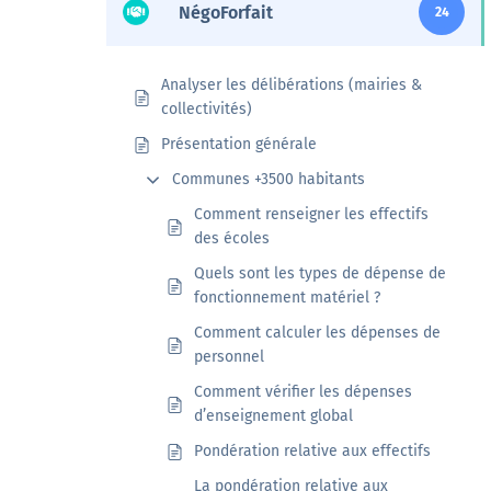
NégoForfait
24
Veille
Analyser les délibérations (mairies &
Une veille réglementaire assurée par une équipe
collectivités)
d’experts
Présentation générale
En savoir +
Communes +3500 habitants
Comment renseigner les effectifs
des écoles
Quels sont les types de dépense de
fonctionnement matériel ?
Comment calculer les dépenses de
personnel
Comment vérifier les dépenses
d’enseignement global
Pondération relative aux effectifs
La pondération relative aux