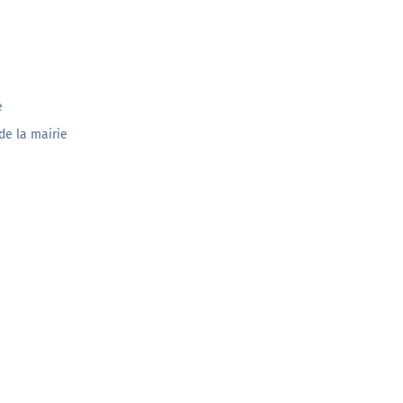
Développeurs
s
Documentation technique pour les développeurs (API)
e
En savoir +
e la mairie