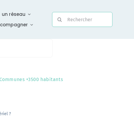
r un réseau
Rechercher:
ccompagner
Evolutivité
Communes +3500 habitants
Une assistance électronique réactive a été mise en
place pour répondre à vos questions urgentes
En savoir +
riel ?