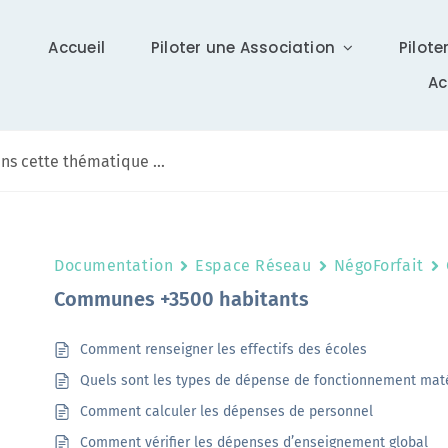
Accueil
Piloter une Association
Pilote
A
Communication
Documentation
Espace Réseau
NégoForfait
Différents supports vous tiennent à jour sur Isidoor :
Communes +3500 habitants
actualités, newsletter (ISI News), …
Comment renseigner les effectifs des écoles
En savoir +
Quels sont les types de dépense de fonctionnement maté
Comment calculer les dépenses de personnel
Comment vérifier les dépenses d’enseignement global