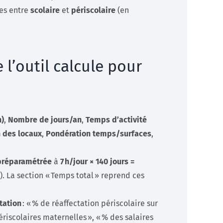
es entre
scolaire
et
périscolaire
(en
e l’outil calcule pour
h)
,
Nombre de jours/an
,
Temps d’activité
 des locaux
,
Pondération temps/surfaces
,
préparamétrée
à
7 h/jour × 140 jours =
). La section « Temps total » reprend ces
tation
: « % de réaffectation périscolaire sur
ériscolaires maternelles », « % des salaires