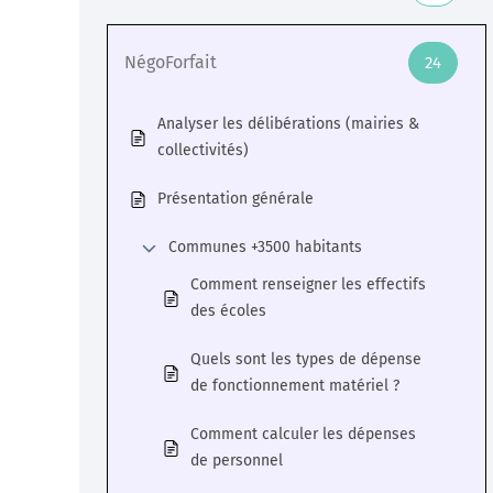
Veille
NégoForfait
24
Une veille réglementaire assurée par une équipe
Analyser les délibérations (mairies &
d’experts
collectivités)
En savoir +
Présentation générale
Communes +3500 habitants
Comment renseigner les effectifs
des écoles
Quels sont les types de dépense
de fonctionnement matériel ?
Comment calculer les dépenses
de personnel