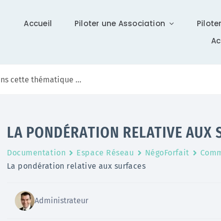
Accueil
Piloter une Association
Pilote
A
Communication
LA PONDÉRATION RELATIVE AUX 
Différents supports vous tiennent à jour sur Isidoor :
Documentation
Espace Réseau
NégoForfait
Comm
actualités, newsletter (ISI News), …
La pondération relative aux surfaces
En savoir +
Administrateur