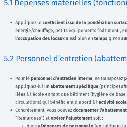
5.1 Dépenses matérielles (fonctio
Appliquez le
coefficient issu de la pondération surfa
énergie/chauffage, petits équipements “bâtiment”, en
l’occupation des locaux
aussi bien en
temps
qu’en
su
5.2 Personnel d’entretien (abattem
Pour le
personnel d’entretien interne
, ne transposez
p
appliquez‑lui un
abattement spécifique
(principe) af
liées à l’école en tant que bâtiment (hygiène de base,
circulations) qui bénéficient d’abord à l’
activité scola
Concrètement, vous pouvez
documenter l’abattement
“Remarques”) et
opérer l’ajustement
soit :
dans
« Dépenses de personnel »
(en calibrant la