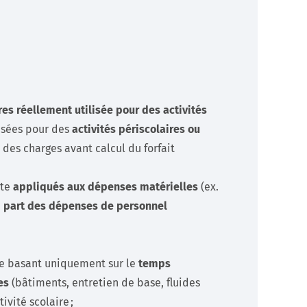
res réellement utilisée pour des activités
lisées pour des
activités périscolaires ou
des charges avant calcul du forfait
ite
appliqués aux dépenses matérielles
(ex.
e
part des dépenses de personnel
se basant uniquement sur le
temps
es
(bâtiments, entretien de base, fluides
tivité scolaire ;