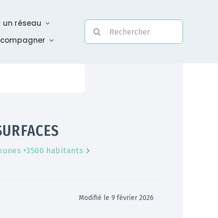
r un réseau
Rechercher:
ccompagner
Evolutivité
SURFACES
Une assistance électronique réactive a été mise en
unes +3500 habitants
place pour répondre à vos questions urgentes
En savoir +
Modifié le 9 février 2026