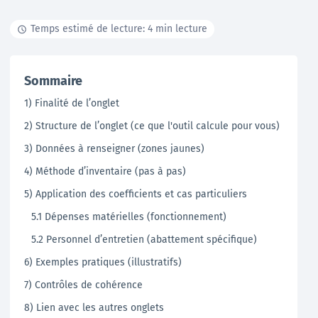
Temps estimé de lecture: 4 min lecture
Documentation
Tutoriels, ressources documentaires, webinar en
Sommaire
replay …
1) Finalité de l’onglet
En savoir +
2) Structure de l’onglet (ce que l'outil calcule pour vous)
3) Données à renseigner (zones jaunes)
4) Méthode d’inventaire (pas à pas)
5) Application des coefficients et cas particuliers
5.1 Dépenses matérielles (fonctionnement)
5.2 Personnel d’entretien (abattement spécifique)
6) Exemples pratiques (illustratifs)
7) Contrôles de cohérence
8) Lien avec les autres onglets