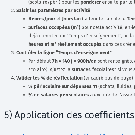
(scolaire/péri) pour les
pondérer
ensuite par le
Saisir les paramètres par activité
Heures/jour
et
Jours/an
(la feuille calcule le
Tem
Surfaces occupées (m²)
pour cette activité, en
é
déjà comptée en “Temps d’enseignement”, ne la
heures et m² réellement occupés
dans ces créne
Contrôler la ligne “Temps d’enseignement”
Par défaut
7 h × 140 j = 980 h/an
sont renseignés,
scolaire). Ajustez la
surfaces “scolaires”
si vous 
Valider les % de réaffectation
(encadré bas de page)
% périscolaire sur dépenses 11
(achats, fluides, 
% de salaires périscolaires
à exclure de l’assiet
5) Application des coefficients