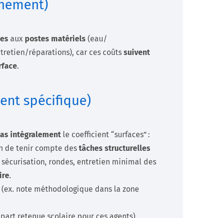
nnement)
ces
aux
postes matériels
(eau/
tretien/réparations), car ces coûts
suivent
rface
.
ent spécifique)
as intégralement
le coefficient “surfaces” :
in de tenir compte des
tâches structurelles
 sécurisation, rondes, entretien minimal des
ire
.
(ex. note méthodologique dans la zone
 part retenue scolaire pour ces agents),