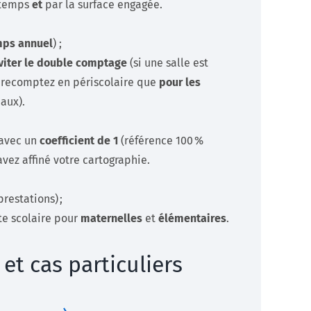
 temps
et
par la surface engagée.
ps annuel
) ;
viter le double comptage
(si une salle est
 recomptez en périscolaire que
pour les
aux).
 avec un
coefficient de 1
(référence 100 %
avez affiné votre cartographie.
prestations) ;
te scolaire pour
maternelles
et
élémentaires
.
 et cas particuliers