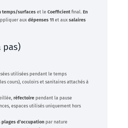
n temps/surfaces
et le
Coefficient
final.
En
appliquer aux
dépenses 11
et aux
salaires
 pas)
lisées utilisées pendant le temps
s cours), couloirs et sanitaires attachés à
eillée,
réfectoire
pendant la pause
nces, espaces utilisés uniquement hors
s
plages d’occupation
par nature