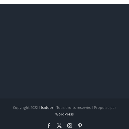
Copyright 2022 |
Isidoor
| Tous droits réservés | Propulsé par
WordPress
Facebook
X
Instagram
Pinterest