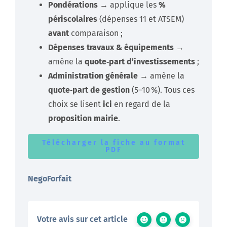
Pondérations
→ applique les
%
périscolaires
(dépenses 11 et ATSEM)
avant
comparaison ;
Dépenses travaux & équipements
→
amène la
quote‑part d’investissements
;
Administration générale
→ amène la
quote‑part de gestion
(5–10 %). Tous ces
choix se lisent
ici
en regard de la
proposition mairie
.
Télécharger la fiche au format
PDF
NegoForfait
Votre avis sur cet article