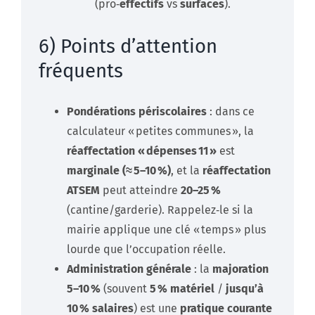
(pro‑
effectifs
vs
surfaces
).
6) Points d’attention
fréquents
Pondérations périscolaires
: dans ce
calculateur « petites communes », la
réaffectation « dépenses 11 »
est
marginale (≈ 5–10 %)
, et la
réaffectation
ATSEM
peut atteindre
20–25 %
(cantine/garderie). Rappelez‑le si la
mairie applique une clé « temps » plus
lourde que l’occupation réelle.
Administration générale
: la
majoration
5–10 %
(souvent
5 % matériel
/
jusqu’à
10 % salaires
) est une
pratique courante