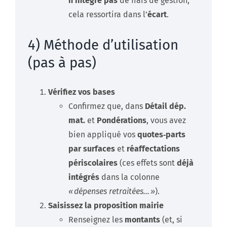
n’intègre pas
de frais de gestion,
cela ressortira dans l’
écart
.
4) Méthode d’utilisation
(pas à pas)
Vérifiez vos bases
Confirmez que, dans
Détail dép.
mat.
et
Pondérations
, vous avez
bien appliqué vos
quotes‑parts
par surfaces
et
réaffectations
périscolaires
(ces effets sont
déjà
intégrés
dans la colonne
« dépenses retraitées… »
).
Saisissez la proposition mairie
Renseignez les
montants
(et, si