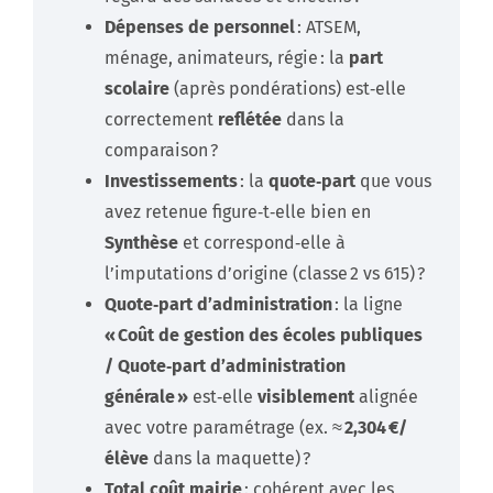
Dépenses de personnel
: ATSEM,
ménage, animateurs, régie : la
part
scolaire
(après pondérations) est‑elle
correctement
reflétée
dans la
comparaison ?
Investissements
: la
quote‑part
que vous
avez retenue figure‑t‑elle bien en
Synthèse
et correspond‑elle à
l’imputations d’origine (classe 2 vs 615) ?
Quote‑part d’administration
: la ligne
« Coût de gestion des écoles publiques
/ Quote‑part d’administration
générale »
est‑elle
visiblement
alignée
avec votre paramétrage (ex. ≈
2,304 €/
élève
dans la maquette) ?
Total coût mairie
: cohérent avec les