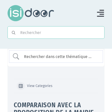
Passer
au
Tog
contenu
Nav
Rechercher:
Accueil
Piloter une Association
Piloter un réseau
Accompagner
View Categories
COMPARAISON AVEC LA