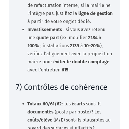
de refacturation interne ; si la mairie ne
l’intègre pas, justifiez la
ligne de gestion
à partir de votre onglet dédié.
Investissements
: si vous avez retenu
une
quote‑part
(ex. mobilier
2184
à
100 %
; installations
2135
à
10–20 %
),
vérifiez l’alignement avec la proposition
mairie pour
éviter le double comptage
avec l’entretien
615
.
7) Contrôles de cohérence
Totaux 60/61/62
: les
écarts
sont‑ils
documentés
(poste par poste) ? Les
coûts/élève
(M/E) sont‑ils plausibles au
regard des surfaces et effectifs ?