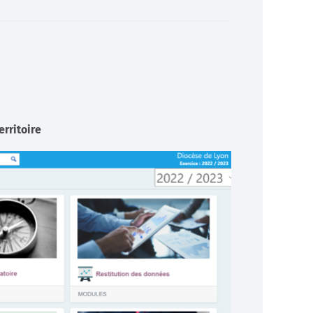
Développeurs
Documentation technique pour les développeurs (API)
En savoir +
rritoire