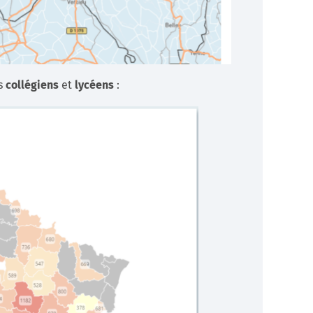
ts
collégiens
et
lycéens
: