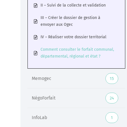
II – Suivi de la collecte et validation
Veille
III – Créer le dossier de gestion à
envoyer aux Ogec
Une veille réglementaire assurée par une équipe
d’experts
IV – Réaliser votre dossier territorial
En savoir +
Comment consulter le forfait communal,
départemental, régional et état ?
Memogec
15
NégoForfait
24
InfoLab
1