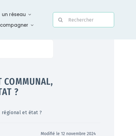
r un réseau
Rechercher:
ccompagner
Evolutivité
T COMMUNAL,
Une assistance électronique réactive a été mise en
TAT ?
place pour répondre à vos questions urgentes
En savoir +
régional et état ?
Modifié le 12 novembre 2024