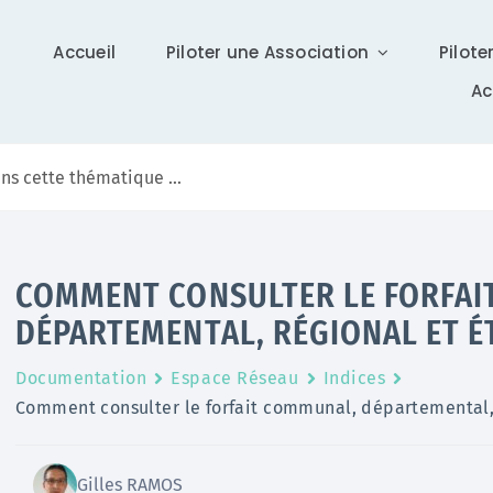
Accueil
Piloter une Association
Pilote
A
Communication
COMMENT CONSULTER LE FORFAI
Différents supports vous tiennent à jour sur Isidoor :
DÉPARTEMENTAL, RÉGIONAL ET É
actualités, newsletter (ISI News), …
Documentation
Espace Réseau
Indices
En savoir +
Comment consulter le forfait communal, départemental, 
Gilles RAMOS