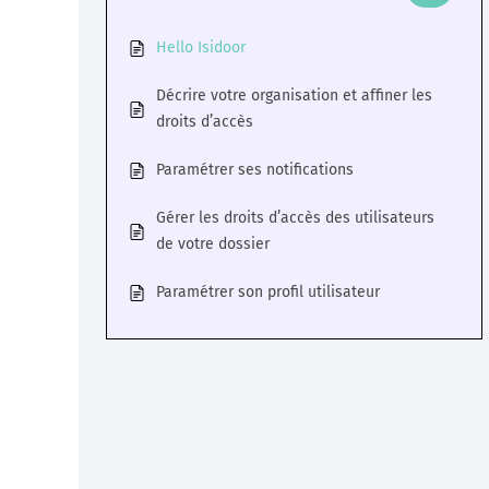
Veille
Hello Isidoor
Décrire votre organisation et affiner les
Une veille réglementaire assurée par une équipe
droits d’accès
d’experts
Paramétrer ses notifications
En savoir +
Gérer les droits d’accès des utilisateurs
de votre dossier
Paramétrer son profil utilisateur