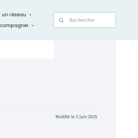
r un réseau
Rechercher:
ccompagner
Evolutivité
Une assistance électronique réactive a été mise en
place pour répondre à vos questions urgentes
En savoir +
Modifié le 5 juin 2025