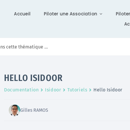
Accueil
Piloter une Association
Pilote
A
Communication
HELLO ISIDOOR
Différents supports vous tiennent à jour sur Isidoor :
Documentation
Isidoor
Tutoriels
Hello Isidoor
actualités, newsletter (ISI News), …
En savoir +
Gilles RAMOS