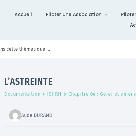
Accueil
Piloter une Association
Pilote
A
Communication
L’ASTREINTE
Différents supports vous tiennent à jour sur Isidoor :
Documentation
ISI RH
Chapitre 04 : Gérer et aména
actualités, newsletter (ISI News), …
En savoir +
Aude DURAND