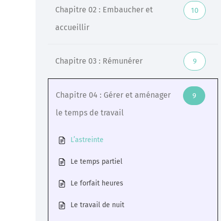
Chapitre 02 : Embaucher et
10
Veille
accueillir
Une veille réglementaire assurée par une équipe
d’experts
Chapitre 03 : Rémunérer
9
En savoir +
Chapitre 04 : Gérer et aménager
9
le temps de travail
L’astreinte
Le temps partiel
Le forfait heures
Le travail de nuit