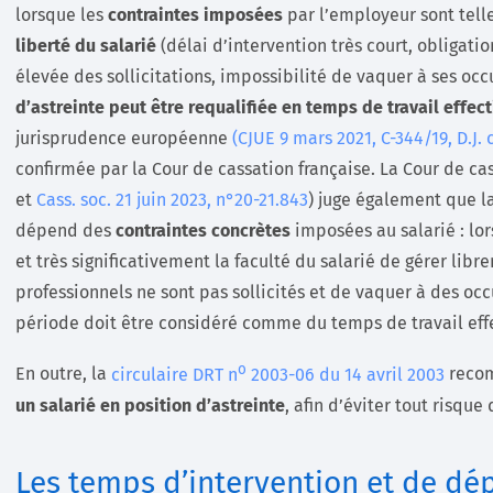
lorsque les
contraintes imposées
par l’employeur sont tell
liberté du salarié
(délai d’intervention très court, obligati
élevée des sollicitations, impossibilité de vaquer à ses oc
d’astreinte peut être requalifiée en temps de travail effect
jurisprudence européenne
(CJUE 9 mars 2021, C-344/19, D.J.
confirmée par la Cour de cassation française. La Cour de cas
et
Cass. soc. 21 juin 2023, n°20-21.843
) juge également que la
dépend des
contraintes concrètes
imposées au salarié : lo
et très significativement la faculté du salarié de gérer lib
professionnels ne sont pas sollicités et de vaquer à des oc
période doit être considéré comme du temps de travail effe
o
En outre, la
circulaire DRT n
2003-06 du 14 avril 2003
reco
un salarié en position d’astreinte
, afin d’éviter tout risque
Les temps d’intervention et de d