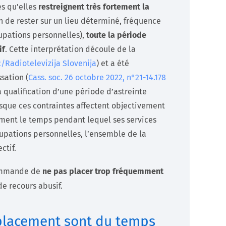
es qu’elles
restreignent très fortement la
on de rester sur un lieu déterminé, fréquence
cupations personnelles),
toute la période
if
. Cette interprétation découle de la
 c/Radiotelevizija Slovenija
) et a été
sation (
Cass. soc. 26 octobre 2022, n°21-14.178
 qualification d’une période d’astreinte
rsque ces contraintes affectent objectivement
rement le temps pendant lequel ses services
cupations personnelles, l’ensemble de la
ctif.
mmande de
ne pas placer trop fréquemment
 de recours abusif.
éplacement sont du temps