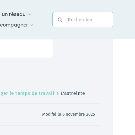
r un réseau
Rechercher:
ccompagner
Evolutivité
Une assistance électronique réactive a été mise en
ger le temps de travail
L’astreinte
place pour répondre à vos questions urgentes
En savoir +
Modifié le 6 novembre 2025