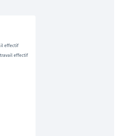
Développeurs
Documentation technique pour les développeurs (API)
En savoir +
l effectif
ravail effectif