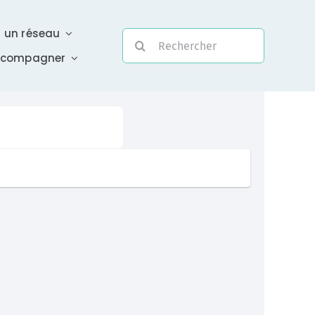
r un réseau
Rechercher:
ccompagner
Evolutivité
Une assistance électronique réactive a été mise en
place pour répondre à vos questions urgentes
En savoir +