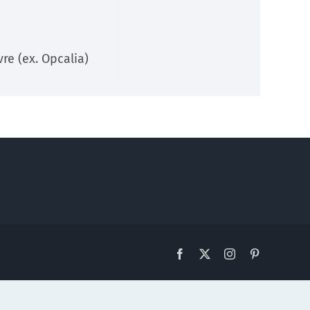
Développeurs
re (ex. Opcalia)
Documentation technique pour les développeurs (API)
En savoir +
Facebook
X
Instagram
Pinterest