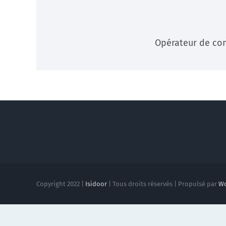
Veille
Opérateur de com
Une veille réglementaire assurée par une équipe
d’experts
En savoir +
Copyright 2022 |
Isidoor
| Tous droits réservés | Propulsé par
Wo