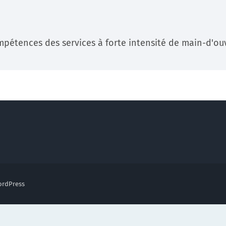
Documentation
pétences des services à forte intensité de main-d'ouv
Tutoriels, ressources documentaires, webinar en
replay …
En savoir +
rdPress