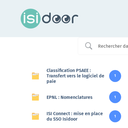
Passer
au
contenu
Assistance
Classification PSAEE :
Transfert vers le logiciel de
1
paie
Dans chaque région, les conseillers Isidoor vous
renseignent sur cette plateforme
EPNL : Nomenclatures
1
En savoir +
ISI Connect : mise en place
1
du SSO Isidoor