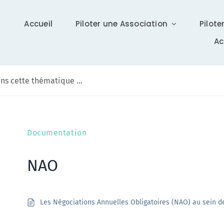
Accueil
Piloter une Association
Pilote
A
Communication
Documentation
Différents supports vous tiennent à jour sur Isidoor :
actualités, newsletter (ISI News), …
NAO
En savoir +
Les Négociations Annuelles Obligatoires (NAO) au sein d