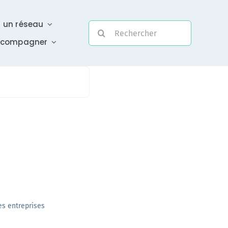
r un réseau
Rechercher:
ccompagner
Evolutivité
Une assistance électronique réactive a été mise en
place pour répondre à vos questions urgentes
En savoir +
es entreprises