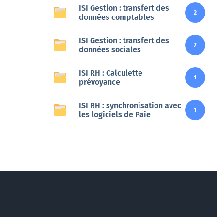
ISI Gestion : transfert des
2
données comptables
Veille
ISI Gestion : transfert des
7
Une veille réglementaire assurée par une équipe
données sociales
d’experts
ISI RH : Calculette
1
En savoir +
prévoyance
ISI RH : synchronisation avec
1
les logiciels de Paie