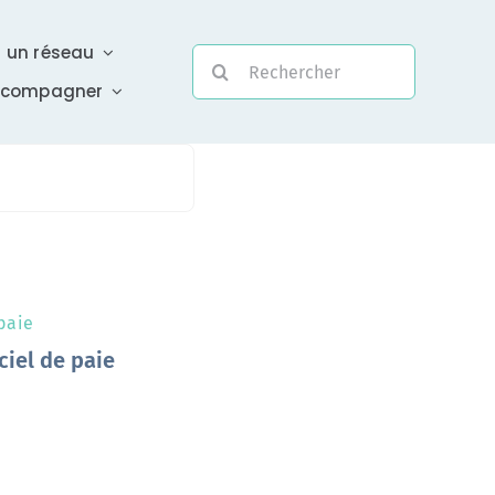
r un réseau
Rechercher:
ccompagner
Evolutivité
Une assistance électronique réactive a été mise en
 paie
place pour répondre à vos questions urgentes
ciel de paie
En savoir +