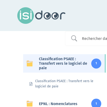
Passer
au
contenu
Assistance
Classification PSAEE :
Transfert vers le logiciel de
1
paie
Dans chaque région, les conseillers Isidoor vous
renseignent sur cette plateforme
Classification PSAEE : Transfert vers le
En savoir +
logiciel de paie
EPNL : Nomenclatures
1