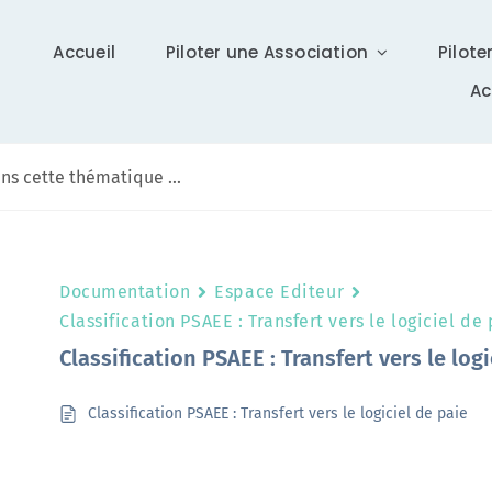
Accueil
Piloter une Association
Pilote
A
Communication
Documentation
Espace Editeur
Différents supports vous tiennent à jour sur Isidoor :
Classification PSAEE : Transfert vers le logiciel de
actualités, newsletter (ISI News), …
Classification PSAEE : Transfert vers le logi
En savoir +
Classification PSAEE : Transfert vers le logiciel de paie