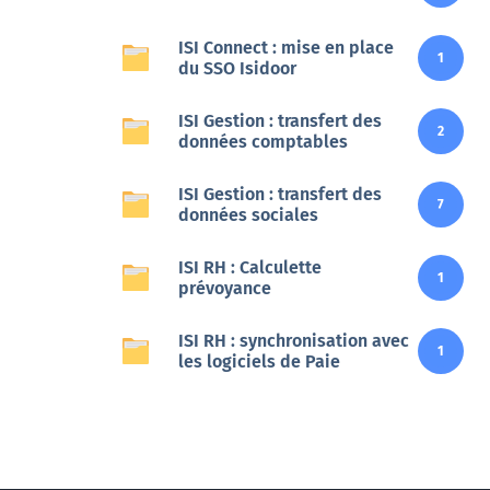
Veille
ISI Connect : mise en place
1
du SSO Isidoor
Une veille réglementaire assurée par une équipe
ISI Gestion : transfert des
d’experts
2
données comptables
En savoir +
ISI Gestion : transfert des
7
données sociales
ISI RH : Calculette
1
prévoyance
ISI RH : synchronisation avec
1
les logiciels de Paie