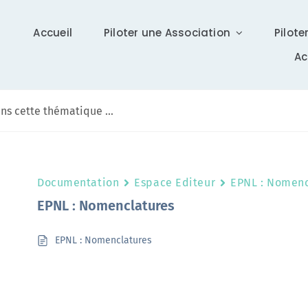
Accueil
Piloter une Association
Pilote
A
Communication
Documentation
Espace Editeur
EPNL : Nomenc
Différents supports vous tiennent à jour sur Isidoor :
EPNL : Nomenclatures
actualités, newsletter (ISI News), …
EPNL : Nomenclatures
En savoir +