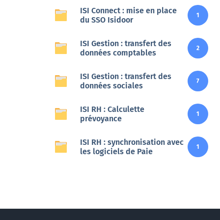
ISI Connect : mise en place
1
du SSO Isidoor
Veille
ISI Gestion : transfert des
Une veille réglementaire assurée par une équipe
2
données comptables
d’experts
ISI Gestion : transfert des
En savoir +
7
données sociales
ISI RH : Calculette
1
prévoyance
ISI RH : synchronisation avec
1
les logiciels de Paie