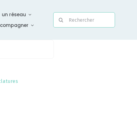
r un réseau
Rechercher:
ccompagner
Evolutivité
latures
Une assistance électronique réactive a été mise en
place pour répondre à vos questions urgentes
En savoir +