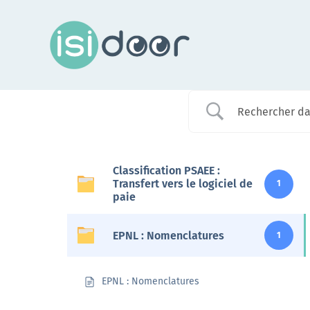
Passer
au
contenu
Assistance
Classification PSAEE :
Transfert vers le logiciel de
1
paie
Dans chaque région, les conseillers Isidoor vous
renseignent sur cette plateforme
EPNL : Nomenclatures
1
En savoir +
EPNL : Nomenclatures