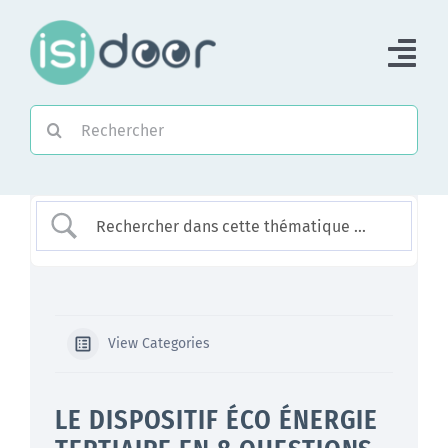
Passer
au
Tog
contenu
Nav
Rechercher:
Accueil
Piloter une Association
Piloter un réseau
Accompagner
View Categories
LE DISPOSITIF ÉCO ÉNERGIE