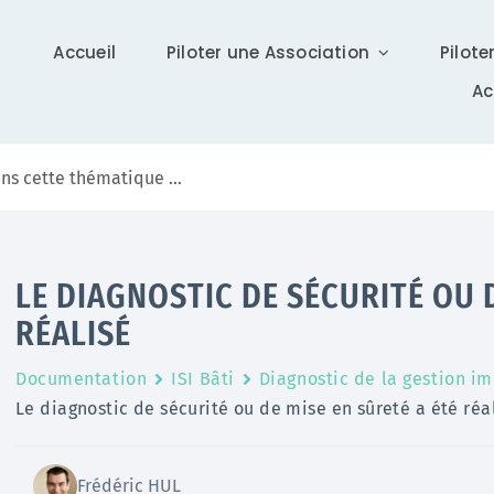
Accueil
Piloter une Association
Pilote
A
Communication
LE DIAGNOSTIC DE SÉCURITÉ OU 
Différents supports vous tiennent à jour sur Isidoor :
RÉALISÉ
actualités, newsletter (ISI News), …
Documentation
ISI Bâti
Diagnostic de la gestion i
En savoir +
Le diagnostic de sécurité ou de mise en sûreté a été réa
Frédéric HUL