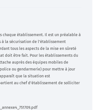
Développeurs
Documentation technique pour les développeurs (API)
En savoir +
ns chaque établissement. Il est un préalable à
à la sécurisation de l’établissement
rdant tous les aspects de la mise en sûreté
t doit être fait. Pour les établissements du
attache auprès des équipes mobiles de
(police ou gendarmerie) pour mettre à jour
 apparaît que la situation est
artient au chef d’établissement de solliciter
0_annexe4_751709.pdf