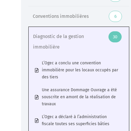
Veille
Conventions immobilières
6
Une veille réglementaire assurée par une équipe
d’experts
Diagnostic de la gestion
30
immobilière
En savoir +
L’Ogec a conclu une convention
immobilière pour les locaux occupés par
des tiers
Une assurance Dommage Ouvrage a été
souscrite en amont de la réalisation de
travaux
L’Ogec a déclaré à l’administration
fiscale toutes ses superficies bâties