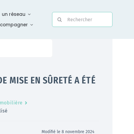
r un réseau
Rechercher:
ccompagner
Evolutivité
DE MISE EN SÛRETÉ A ÉTÉ
Une assistance électronique réactive a été mise en
place pour répondre à vos questions urgentes
mmobilière
En savoir +
lisé
Modifié le 8 novembre 2024