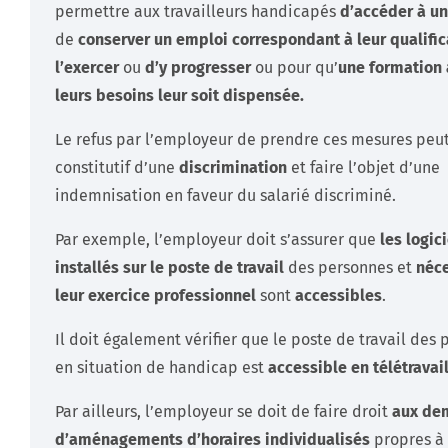
permettre aux travailleurs handicapés
d’accéder à u
de
conserver
un emploi
correspondant à leur qualific
l’exercer
ou
d’y progresser
ou pour qu’
une formation
leurs besoins leur soit dispensée.
Le refus par l’employeur de prendre ces mesures peut
constitutif d’une
discrimination
et faire l’objet d’une
indemnisation en faveur du salarié discriminé.
Par exemple, l’employeur doit s’assurer que
les logic
installés sur le poste de travail
des personnes et
néce
leur exercice professionnel
sont
accessibles
.
Il doit également vérifier que le poste de travail des
en situation de handicap est
accessible en télétravail
Par ailleurs, l’employeur se doit de faire droit
aux de
d’aménagements d’horaires individualisés
propres à 