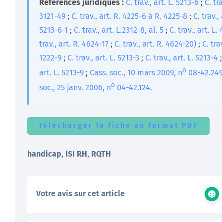
Références juridiques :
C. trav., art. L. 5213-6
;
C. tra
3121-49
;
C. trav., art. R. 4225-6 à R. 4225-8
;
C. trav., 
5213-6-1
;
C. trav., art. L.2312-8, al. 5
;
C. trav., art. L.
trav., art. R. 4624-17
;
C. trav., art. R. 4624-20)
;
C. trav
1222-9
;
C. trav., art. L. 5213-3
;
C. trav., art. L. 5213-4
o
art. L. 5213-9
;
Cass. soc., 10 mars 2009, n
08-42.249
o
soc., 25 janv. 2006, n
04-42.124.
Télécharger la fiche au format PDF
handicap
,
ISI RH
,
RQTH
Votre avis sur cet article