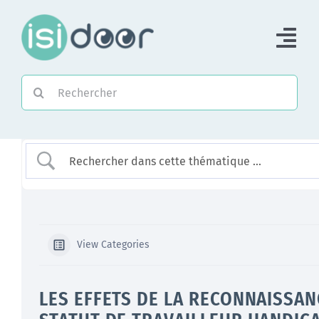
Passer
au
Tog
contenu
Nav
Rechercher:
Accueil
Piloter une Association
Piloter un réseau
Accompagner
View Categories
LES EFFETS DE LA RECONNAISSAN