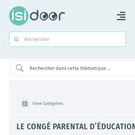
Passer
au
Tog
contenu
Nav
Rechercher:
Accueil
Piloter une Association
Piloter un réseau
Accompagner
View Categories
LE CONGÉ PARENTAL D’ÉDUCATIO