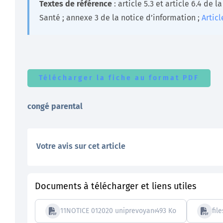
Textes de référence
: article 5.3 et article 6.4 de 
Santé ; annexe 3 de la notice d’information ;
Artic
Télécharger la fiche au format PDF
congé parental
Votre avis sur cet article
Documents à télécharger et liens utiles
11NOTICE 012020 uniprevoyance
493 Ko
fil