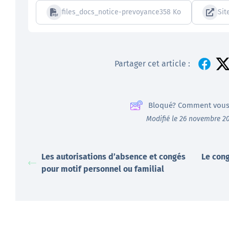
files_docs_notice-prevoyance-non-cadres-enseigne
358 Ko
Sit
Partager cet article :
Bloqué? Comment vous
Modifié le 26 novembre 2
Les autorisations d’absence et congés
Le cong
pour motif personnel ou familial