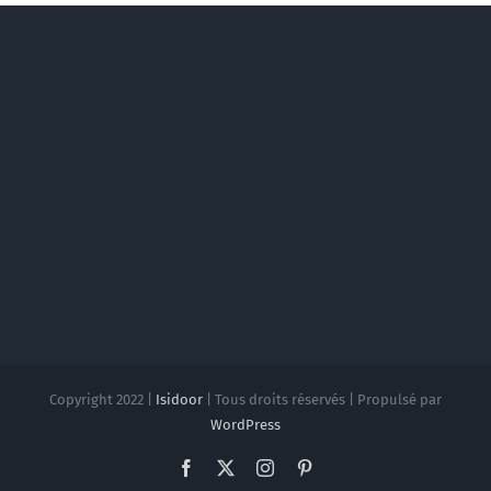
Copyright 2022 |
Isidoor
| Tous droits réservés | Propulsé par
WordPress
Facebook
X
Instagram
Pinterest