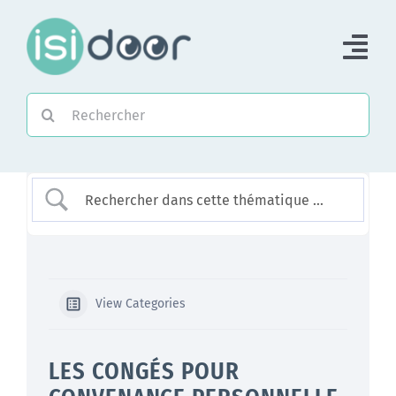
Passer
au
Tog
contenu
Nav
Rechercher:
Accueil
Piloter une Association
Piloter un réseau
Accompagner
View Categories
LES CONGÉS POUR