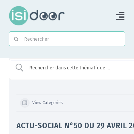
Passer
au
Tog
contenu
Nav
Rechercher:
Accueil
Piloter une Association
Piloter un réseau
Accompagner
View Categories
ACTU-SOCIAL N°50 DU 29 AVRIL 2