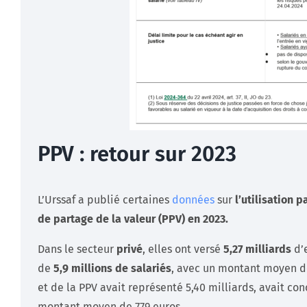
PPV : retour sur 2023
L’Urssaf a publié certaines
données
sur
l’utilisation p
de partage de la valeur (PPV) en 2023.
Dans le secteur
privé
, elles ont versé
5,27 milliards
d’e
de
5,9 millions de salariés
, avec un montant moyen de
et de la PPV avait représenté 5,40 milliards, avait con
montant moyen de 779 euros.