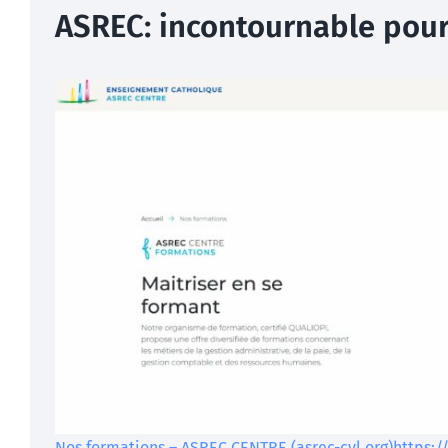
ASREC: incontournable pour
Nos formations – ASREC CENTRE (asrec-cvl.org)https://