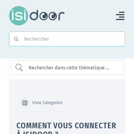
Passer
au
Tog
contenu
Nav
Rechercher:
Accueil
Piloter une Association
Piloter un réseau
Accompagner
View Categories
COMMENT VOUS CONNECTER