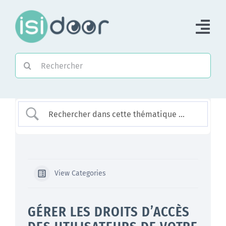
Passer
au
Tog
contenu
Nav
Rechercher:
Accueil
Piloter une Association
Piloter un réseau
Accompagner
View Categories
GÉRER LES DROITS D’ACCÈS