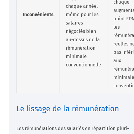
chaque
chaque année,
augmenta
Inconvénients
même pour les
point EP
salaires
les
négociés bien
rémunéra
au-dessus de la
réelles n
rémunération
pas infér
minimale
aux
conventionnelle
rémunéra
minimale
conventi
Le lissage de la rémunération
Les rémunérations des salariés en répartition pluri-