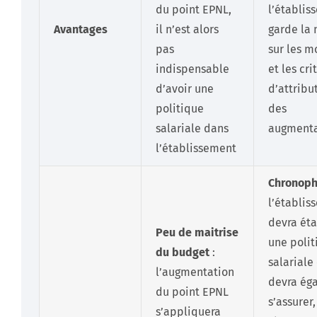
du point EPNL,
l’établis
Avantages
il n’est alors
garde la
pas
sur les m
indispensable
et les cri
d’avoir une
d’attribu
politique
des
salariale dans
augmenta
l’établissement
Chronop
l’établis
devra éta
Peu de maitrise
une polit
du budget
:
salariale
l’augmentation
devra ég
du point EPNL
s’assurer,
s’appliquera