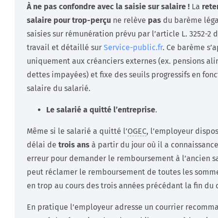
À ne pas confondre avec la saisie sur salaire !
La
rete
salaire pour trop-perçu
ne relève
pas
du barème léga
saisies sur rémunération prévu par l’article L. 3252-2
travail et détaillé sur
Service-public.fr
. Ce barème s’
uniquement aux créanciers externes (ex. pensions ali
dettes impayées) et fixe des seuils progressifs en fon
salaire du salarié.
Le salarié a quitté l’entreprise
.
Même si le salarié a quitté l’
OGEC
, l’employeur dispo
délai de
trois ans
à partir du jour où il a connaissanc
erreur pour demander le remboursement à l’ancien sal
peut réclamer le remboursement de toutes les somm
en trop au cours des trois années précédant la fin du 
En pratique l’employeur adresse un courrier recomm