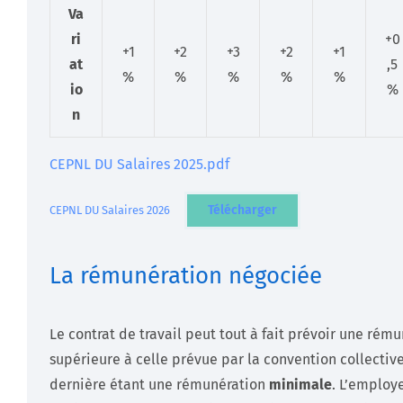
Va
ri
+0
+1
+2
+3
+2
+1
at
,5
%
%
%
%
%
io
%
n
CEPNL DU Salaires 2025.pdf
Télécharger
CEPNL DU Salaires 2026
La rémunération négociée
Le contrat de travail peut tout à fait prévoir une rém
supérieure à celle prévue par la convention collective
dernière étant une rémunération
minimale
. L’employ