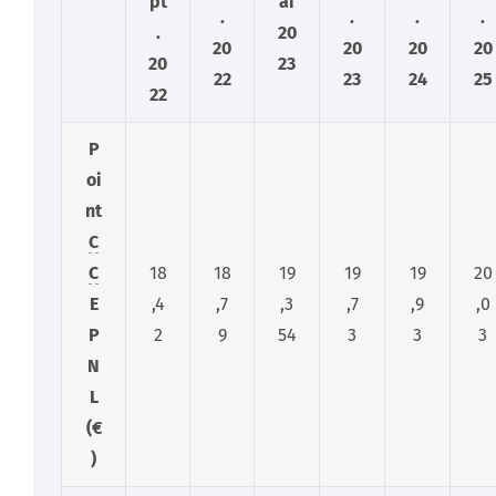
pt
ai
.
.
.
.
.
20
20
20
20
20
20
23
22
23
24
25
22
P
oi
nt
C
C
18
18
19
19
19
20
E
,4
,7
,3
,7
,9
,0
P
2
9
54
3
3
3
N
L
(€
)