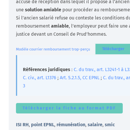
accusé de réception dans lequel il propose à l’ancien
une
solution amiable
pour procéder au rembourseme
Si l’ancien salarié refuse ou conteste les conditions d
remboursement
amiable
, l’employeur peut faire une 
justice devant un Conseil de Prud’hommes.
Télécharger
Modèle courrier remboursement trop-perçu
Références juridiques
:
C. du trav., art. L3241-1 à L
C. civ., art. L1376
;
Art. 5.2.1.5, CC EPNL
;
C. du trav., a
3
Télécharger la fiche au format PDF
ISI RH
,
point EPNL
,
rémunération
,
salaire
,
smic