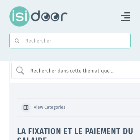
Passer
au
Tog
contenu
Nav
Rechercher:
Accueil
Piloter une Association
Piloter un réseau
Accompagner
View Categories
LA FIXATION ET LE PAIEMENT DU