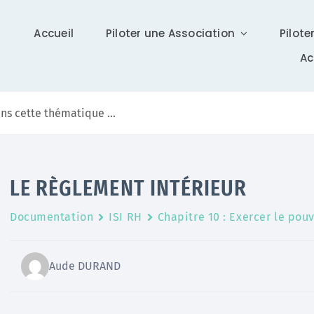
Accueil
Piloter une Association
Pilote
A
Communication
LE RÈGLEMENT INTÉRIEUR
Différents supports vous tiennent à jour sur Isidoor :
Documentation
ISI RH
Chapitre 10 : Exercer le pouv
actualités, newsletter (ISI News), …
En savoir +
Aude DURAND