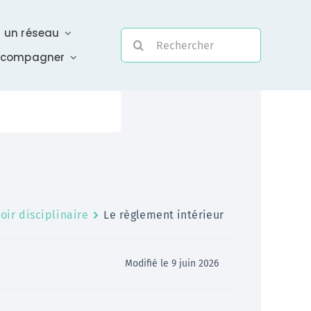
r un réseau
Rechercher:
ccompagner
Evolutivité
Une assistance électronique réactive a été mise en
oir disciplinaire
Le règlement intérieur
place pour répondre à vos questions urgentes
En savoir +
Modifié le 9 juin 2026