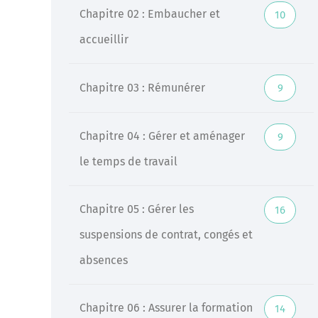
Chapitre 02 : Embaucher et
10
Veille
accueillir
Une veille réglementaire assurée par une équipe
d’experts
Chapitre 03 : Rémunérer
9
En savoir +
Chapitre 04 : Gérer et aménager
9
le temps de travail
Chapitre 05 : Gérer les
16
suspensions de contrat, congés et
absences
Chapitre 06 : Assurer la formation
14