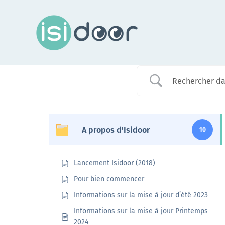
Passer
au
contenu
Assistance
A propos d'Isidoor
10
Dans chaque région, les conseillers Isidoor vous
renseignent sur cette plateforme
Lancement Isidoor (2018)
En savoir +
Pour bien commencer
Informations sur la mise à jour d’été 2023
Informations sur la mise à jour Printemps
2024