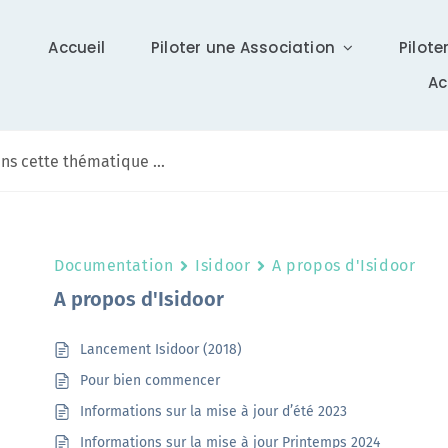
Accueil
Piloter une Association
Pilote
A
Communication
Documentation
Isidoor
A propos d'Isidoor
Différents supports vous tiennent à jour sur Isidoor :
A propos d'Isidoor
actualités, newsletter (ISI News), …
Lancement Isidoor (2018)
En savoir +
Pour bien commencer
Informations sur la mise à jour d’été 2023
Informations sur la mise à jour Printemps 2024