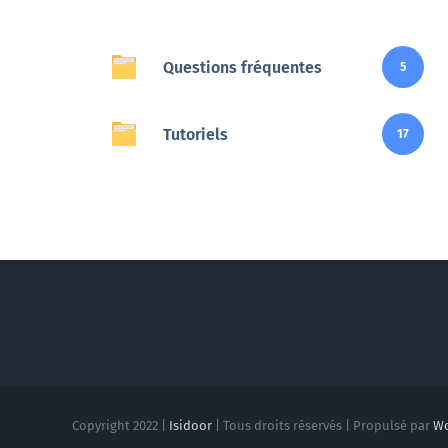
Veille
Questions fréquentes
5
Une veille réglementaire assurée par une équipe
d’experts
Tutoriels
17
En savoir +
Copyright 2022 |
Isidoor
| Tous droits réservés | Propulsé par
Wo