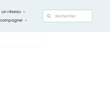
r un réseau
Rechercher:
ccompagner
Evolutivité
Une assistance électronique réactive a été mise en
place pour répondre à vos questions urgentes
En savoir +