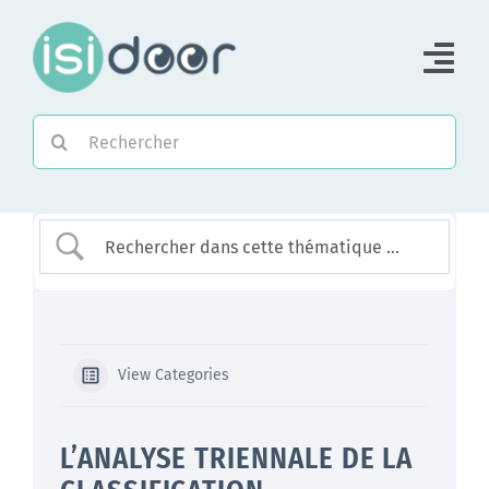
Passer
au
Tog
contenu
Nav
Rechercher:
Accueil
Piloter une Association
Piloter un réseau
Accompagner
View Categories
L’ANALYSE TRIENNALE DE LA