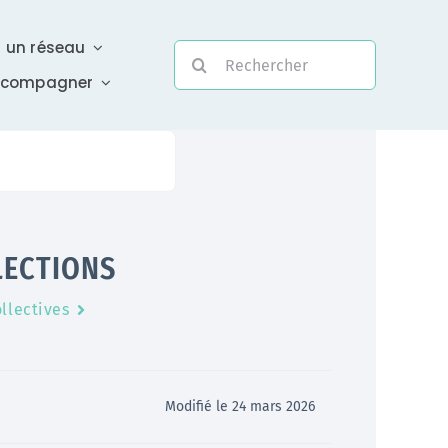
r un réseau
Rechercher:
ccompagner
Evolutivité
ÉLECTIONS
Une assistance électronique réactive a été mise en
ollectives
place pour répondre à vos questions urgentes
En savoir +
Modifié le 24 mars 2026