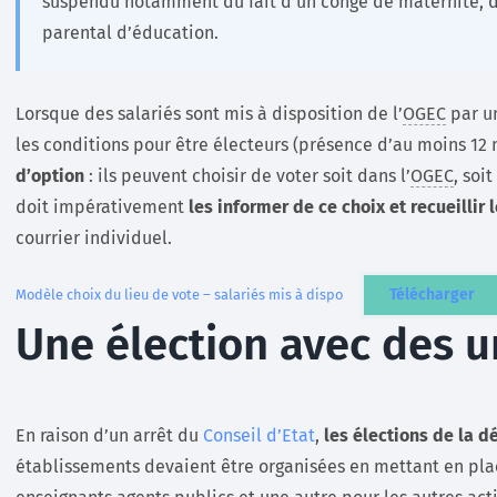
suspendu notamment du fait d’un congé de maternité, d
parental d’éducation.
Lorsque des salariés sont mis à disposition de l’
OGEC
par un
les conditions pour être électeurs (présence d’au moins 12 
d’option
: ils peuvent choisir de voter soit dans l’
OGEC
, soi
doit impérativement
les informer de ce choix et recueillir 
courrier individuel.
Télécharger
Modèle choix du lieu de vote – salariés mis à dispo
Une élection avec des 
En raison d’un arrêt du
Conseil d’Etat
,
les élections de la 
établissements devaient être organisées en mettant en pl