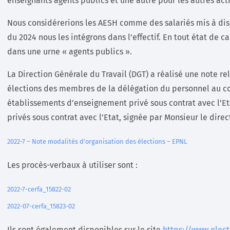
enseignants agents publics et une autre pour les autres acti
Nous considérerions les AESH comme des salariés mis à disp
du 2024 nous les intégrons dans l’effectif. En tout état de ca
dans une urne « agents publics ».
La Direction Générale du Travail (DGT) a réalisé une note r
élections des membres de la délégation du personnel au c
établissements d’enseignement privé sous contrat avec l’Et
privés sous contrat avec l’Etat, signée par Monsieur le direc
2022-7 – Note modalités d’organisation des élections – EPNL
Les procès-verbaux à utiliser sont :
2022-7-cerfa_15822-02
2022-07-cerfa_15823-02
Ils sont également disponibles sur le site
https://www.electi