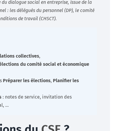
e du dialogue social en entreprise, issue de la
nel : les délégués du personnel (DP), le comité
onditions de travail (CHSCT).
elations collectives
,
élections du comité social et économique
is
Préparer les élections
,
Planifier les
s
: notes de service, invitation des
al, …
tions du
CSE
?