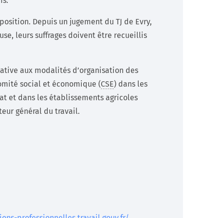
fs.
osition. Depuis un jugement du TJ de Evry,
use, leurs suffrages doivent être recueillis
elative aux modalités d’organisation des
omité social et économique (
CSE
) dans les
at et dans les établissements agricoles
teur général du travail.
ons-professionnelles.travail.gouv.fr/
.