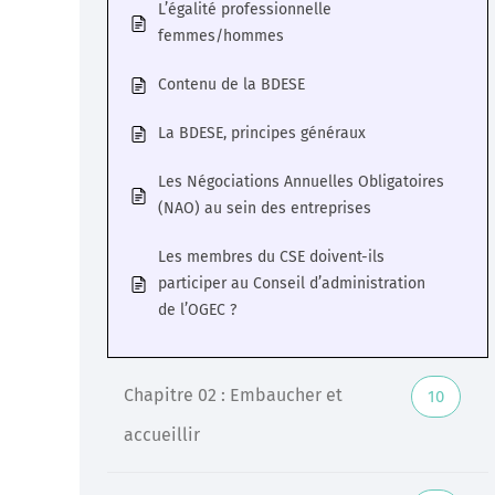
L’égalité professionnelle
femmes/hommes
Veille
Contenu de la BDESE
Une veille réglementaire assurée par une équipe
d’experts
La BDESE, principes généraux
En savoir +
Les Négociations Annuelles Obligatoires
(NAO) au sein des entreprises
Les membres du CSE doivent-ils
participer au Conseil d’administration
de l’OGEC ?
Chapitre 02 : Embaucher et
10
accueillir