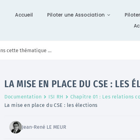
Accueil
Piloter une Association
Pilote
A
Communication
LA MISE EN PLACE DU CSE : LES 
Différents supports vous tiennent à jour sur Isidoor :
Documentation
ISI RH
Chapitre 01 : Les relations c
actualités, newsletter (ISI News), …
La mise en place du CSE : les élections
En savoir +
Jean-René LE MEUR