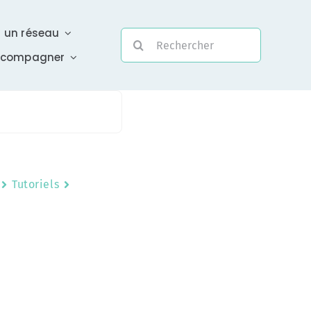
r un réseau
Rechercher:
ccompagner
Evolutivité
Tutoriels
Une assistance électronique réactive a été mise en
place pour répondre à vos questions urgentes
En savoir +