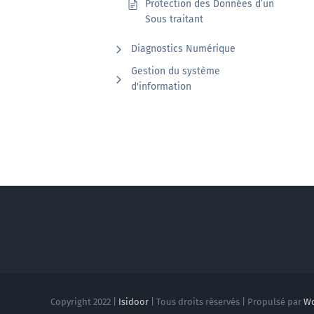
Protection des Données d’un
Sous traitant
Diagnostics Numérique
Gestion du système
d'information
Copyright 2022 |
Isidoor
| Tous droits réservés | Propulsé par
Wo