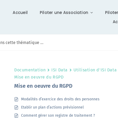
Accueil
Piloter une Association
Pilote
A
Communication
Documentation
ISI Data
Utilisation d'ISI Data
Différents supports vous tiennent à jour sur Isidoor :
Mise en oeuvre du RGPD
actualités, newsletter (ISI News), …
Mise en oeuvre du RGPD
En savoir +
Modalités d’exercice des droits des personnes
Etablir un plan d’actions prévisionnel
Comment gérer son registre de traitement ?