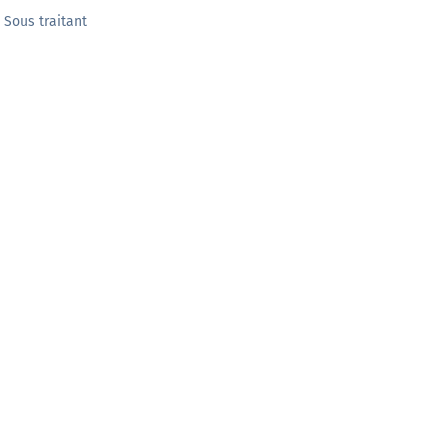
 Sous traitant
Développeurs
Documentation technique pour les développeurs (API)
En savoir +