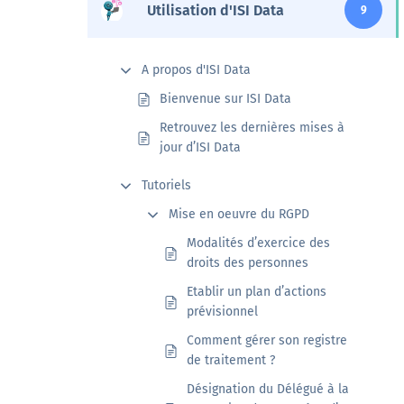
Utilisation d'ISI Data
9
Veille
A propos d'ISI Data
Une veille réglementaire assurée par une équipe
Bienvenue sur ISI Data
d’experts
Retrouvez les dernières mises à
En savoir +
jour d’ISI Data
Tutoriels
Mise en oeuvre du RGPD
Modalités d’exercice des
droits des personnes
Etablir un plan d’actions
prévisionnel
Comment gérer son registre
de traitement ?
Désignation du Délégué à la