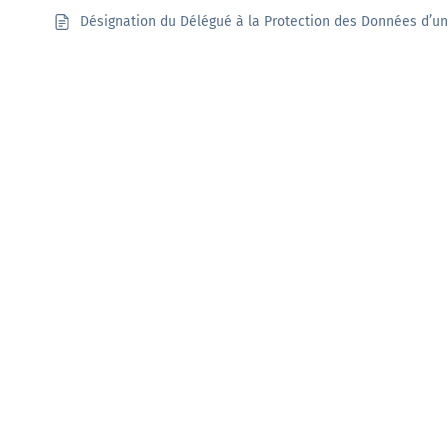
Désignation du Délégué à la Protection des Données d’un
Documentation
Tutoriels, ressources documentaires, webinar en
replay …
En savoir +