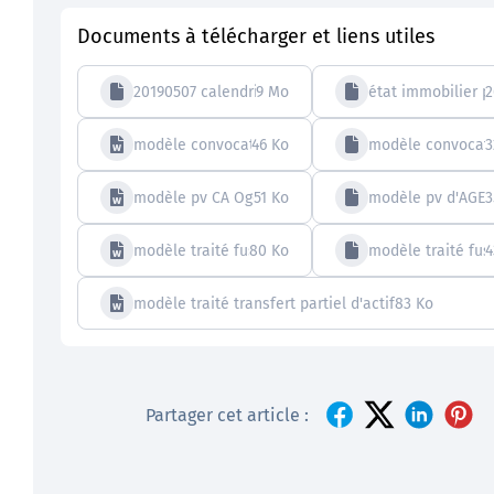
Documents à télécharger et liens utiles
20190507 calendrier fusion
9 Mo
état immobilier p
2
modèle convocation AGE fusion
46 Ko
modèle convocatio
3
modèle pv CA Ogec approbation fusion
51 Ko
modèle pv d'AGE 
3
modèle traité fusion absorption Ogec
80 Ko
modèle traité fus
4
modèle traité transfert partiel d'actif
83 Ko
Partager cet article :