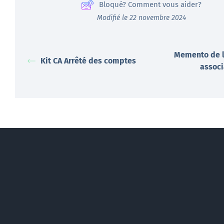
Bloqué? Comment vous aider?
Modifié le 22 novembre 2024
Memento de l
Kit CA Arrêté des comptes
associ