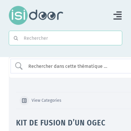
Passer
au
Tog
contenu
Nav
Rechercher:
Accueil
Piloter une Association
Piloter un réseau
Accompagner
View Categories
KIT DE FUSION D’UN OGEC