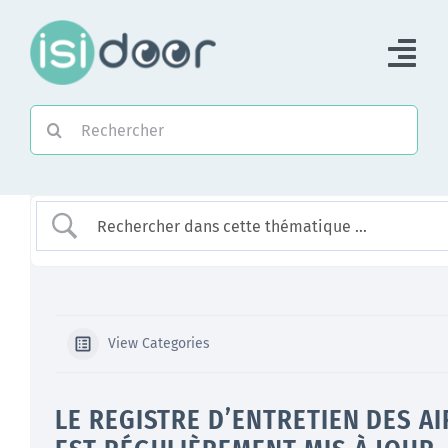
Passer
au
Tog
contenu
Nav
Rechercher:
Accueil
Piloter une Association
Piloter un réseau
Accompagner
View Categories
LE REGISTRE D’ENTRETIEN DES AI