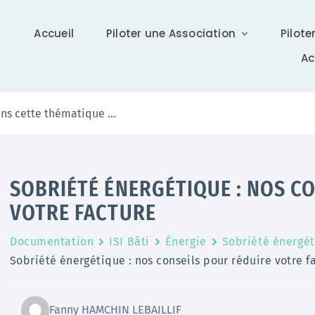
Accueil
Piloter une Association
Pilote
A
Communication
SOBRIÉTÉ ÉNERGÉTIQUE : NOS C
Différents supports vous tiennent à jour sur Isidoor :
VOTRE FACTURE
actualités, newsletter (ISI News), …
Documentation
ISI Bâti
Énergie
Sobriété énergé
En savoir +
Sobriété énergétique : nos conseils pour réduire votre f
Fanny HAMCHIN LEBAILLIF