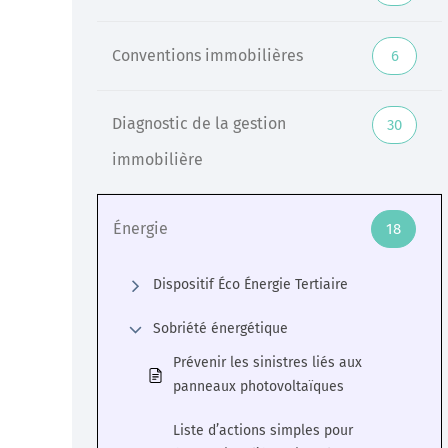
Veille
Conventions immobilières
6
Une veille réglementaire assurée par une équipe
d’experts
Diagnostic de la gestion
30
immobilière
En savoir +
Énergie
18
Dispositif Éco Énergie Tertiaire
Sobriété énergétique
Prévenir les sinistres liés aux
panneaux photovoltaïques
Liste d’actions simples pour