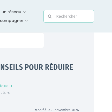
r un réseau
Rechercher:
ccompagner
Evolutivité
ONSEILS POUR RÉDUIRE
Une assistance électronique réactive a été mise en
place pour répondre à vos questions urgentes
tique
En savoir +
acture
Modifié le 8 novembre 2024