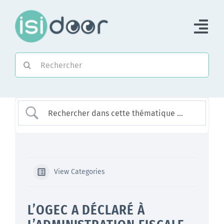
Passer
au
Tog
contenu
Nav
Rechercher:
Accueil
Piloter une Association
Piloter un réseau
Accompagner
View Categories
L’OGEC A DÉCLARÉ À