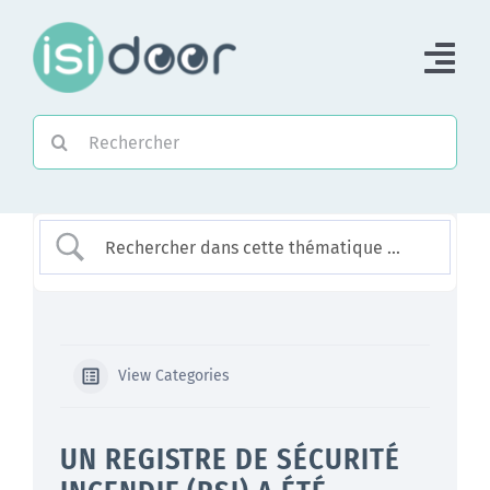
Passer
au
Tog
contenu
Nav
Rechercher:
Accueil
Piloter une Association
Piloter un réseau
Accompagner
View Categories
UN REGISTRE DE SÉCURITÉ