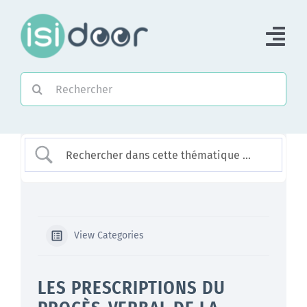
Passer
au
Tog
contenu
Nav
Rechercher:
Accueil
Piloter une Association
Piloter un réseau
Accompagner
View Categories
LES PRESCRIPTIONS DU