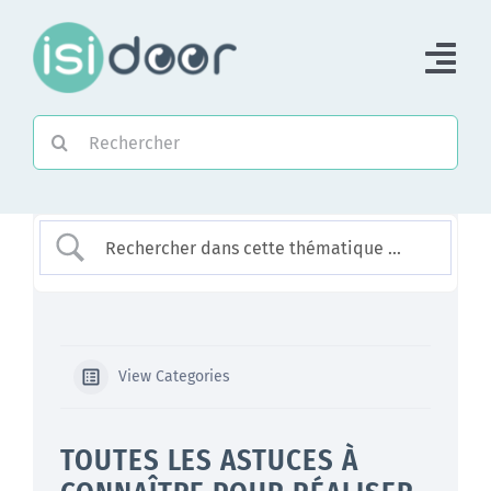
Passer
au
Tog
contenu
Nav
Rechercher:
Accueil
Piloter une Association
Piloter un réseau
Accompagner
View Categories
TOUTES LES ASTUCES À