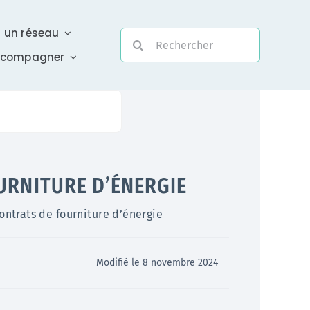
r un réseau
Rechercher:
ccompagner
Evolutivité
URNITURE D’ÉNERGIE
Une assistance électronique réactive a été mise en
contrats de fourniture d’énergie
place pour répondre à vos questions urgentes
En savoir +
Modifié le 8 novembre 2024