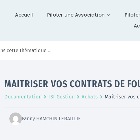
Accueil
Piloter une Association
Pilote
A
Communication
MAITRISER VOS CONTRATS DE FO
Différents supports vous tiennent à jour sur Isidoor :
Documentation
ISI Gestion
Achats
Maitriser vos 
actualités, newsletter (ISI News), …
En savoir +
Fanny HAMCHIN LEBAILLIF