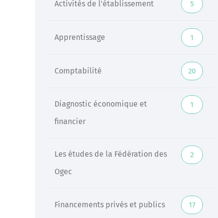
Activités de l'établissement
5
Veille
Apprentissage
1
Une veille réglementaire assurée par une équipe
d’experts
Comptabilité
20
En savoir +
Diagnostic économique et
1
financier
Les études de la Fédération des
2
Ogec
Financements privés et publics
17