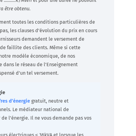
 de ……….€/MWH et pour une durée ne pouvant
a être obtenu.
ment toutes les conditions particulières de
as, les clauses d’évolution du prix en cours
ournisseurs demandent le versement de
de faillite des clients. Même si cette
de notre modèle économique, de nos
ste dans le réseau de l’Enseignement
ispensé d’un tel versement.
gie
res d’énergie
gratuit, neutre et
onnels. Le médiateur national de
r de l’énergie. Il ne vous demande pas vos
rs électriques ≤ 36kVA et lorsque les