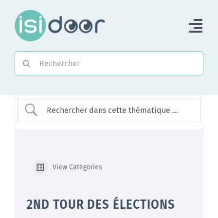
Passer
au
Tog
contenu
Nav
Rechercher:
Accueil
Piloter une Association
Piloter un réseau
Accompagner
View Categories
2ND TOUR DES ÉLECTIONS