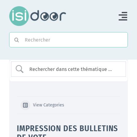
Passer
au
Tog
contenu
Nav
Rechercher:
Accueil
Piloter une Association
Piloter un réseau
Accompagner
View Categories
IMPRESSION DES BULLETINS