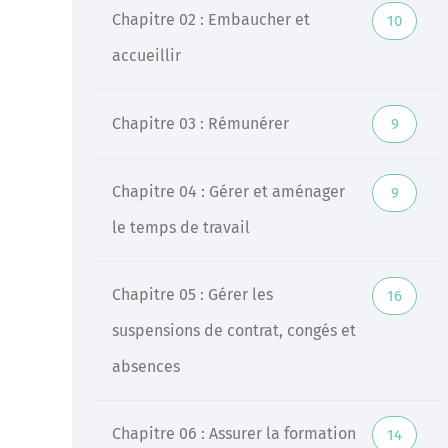
Chapitre 02 : Embaucher et
10
Veille
accueillir
Une veille réglementaire assurée par une équipe
d’experts
Chapitre 03 : Rémunérer
9
En savoir +
Chapitre 04 : Gérer et aménager
9
le temps de travail
Chapitre 05 : Gérer les
16
suspensions de contrat, congés et
absences
Chapitre 06 : Assurer la formation
14