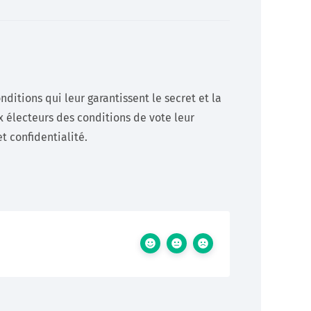
Développeurs
Documentation technique pour les développeurs (API)
En savoir +
ditions qui leur garantissent le secret et la
x électeurs des conditions de vote leur
t confidentialité.