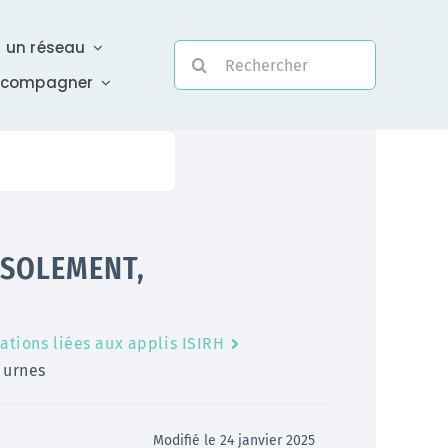
r un réseau
Rechercher:
ccompagner
Evolutivité
’ISOLEMENT,
Une assistance électronique réactive a été mise en
place pour répondre à vos questions urgentes
ations liées aux applis ISIRH
En savoir +
 urnes
Modifié le 24 janvier 2025