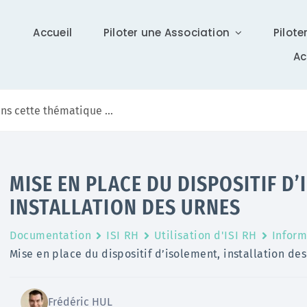
Accueil
Piloter une Association
Pilote
A
Communication
MISE EN PLACE DU DISPOSITIF D
Différents supports vous tiennent à jour sur Isidoor :
INSTALLATION DES URNES
actualités, newsletter (ISI News), …
Documentation
ISI RH
Utilisation d'ISI RH
Inform
En savoir +
Mise en place du dispositif d’isolement, installation des
Frédéric HUL