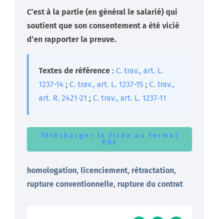
C’est à la partie (en général le salarié) qui
soutient que son consentement a été vicié
d’en rapporter la preuve.
Textes de référence
:
C. trav., art. L.
1237-14
;
C. trav., art. L. 1237-15
;
C. trav.,
art. R. 2421-21
;
C. trav., art. L. 1237‐11
Télécharger la fiche au format
PDF
homologation
,
licenciement
,
rétractation
,
rupture conventionnelle
,
rupture du contrat