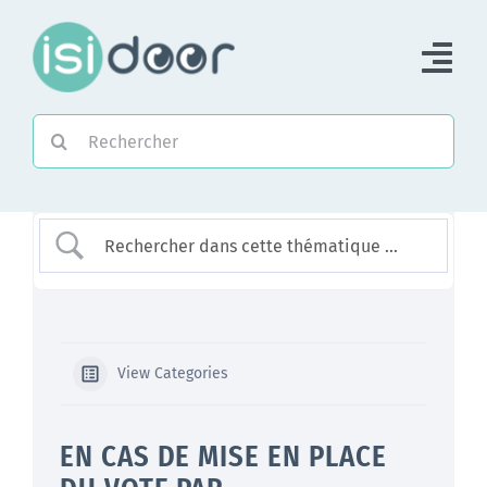
Passer
au
Tog
contenu
Nav
Rechercher:
Accueil
Piloter une Association
Piloter un réseau
Accompagner
View Categories
EN CAS DE MISE EN PLACE