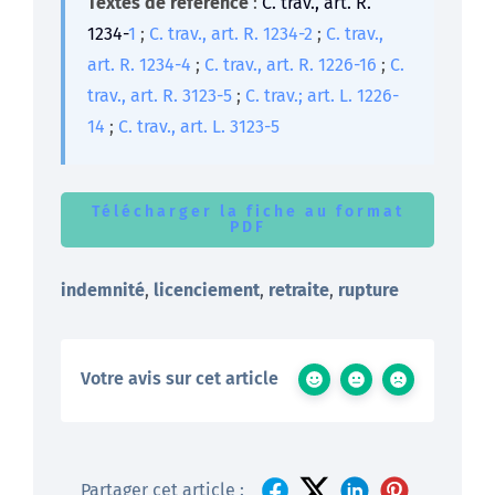
Textes de référence
:
C. trav., art. R.
1234-
1
;
C. trav., art. R. 1234-2
;
C. trav.,
art. R. 1234-4
;
C. trav., art. R. 1226-16
;
C.
trav., art. R. 3123-5
;
C. trav.; art. L. 1226-
14
;
C. trav., art. L. 3123-5
Télécharger la fiche au format
PDF
indemnité
,
licenciement
,
retraite
,
rupture
Votre avis sur cet article
Partager cet article :