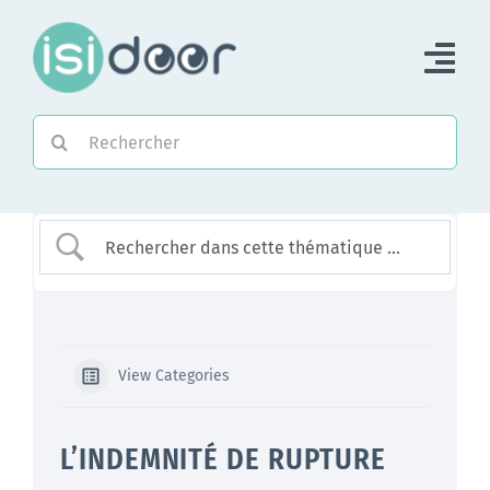
Passer
au
Tog
contenu
Nav
Rechercher:
Accueil
Piloter une Association
Piloter un réseau
Accompagner
View Categories
L’INDEMNITÉ DE RUPTURE