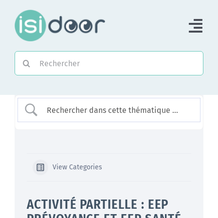
Passer
au
Tog
contenu
Nav
Rechercher:
Accueil
Piloter une Association
Piloter un réseau
Accompagner
View Categories
ACTIVITÉ PARTIELLE : EEP