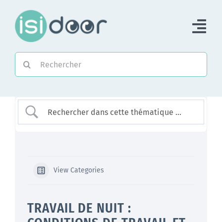
Passer
au
Tog
contenu
Nav
Rechercher:
Accueil
Piloter une Association
Piloter un réseau
Accompagner
View Categories
TRAVAIL DE NUIT :