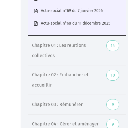
Actu-social n°69 du 7 janvier 2026
Veille
Actu-social n°68 du 11 décembre 2025
Une veille réglementaire assurée par une équipe
d’experts
Chapitre 01 : Les relations
14
En savoir +
collectives
Chapitre 02 : Embaucher et
10
accueillir
Chapitre 03 : Rémunérer
9
Chapitre 04 : Gérer et aménager
9