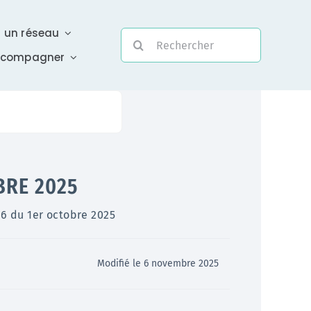
r un réseau
Rechercher:
ccompagner
Evolutivité
BRE 2025
Une assistance électronique réactive a été mise en
66 du 1er octobre 2025
place pour répondre à vos questions urgentes
En savoir +
Modifié le 6 novembre 2025