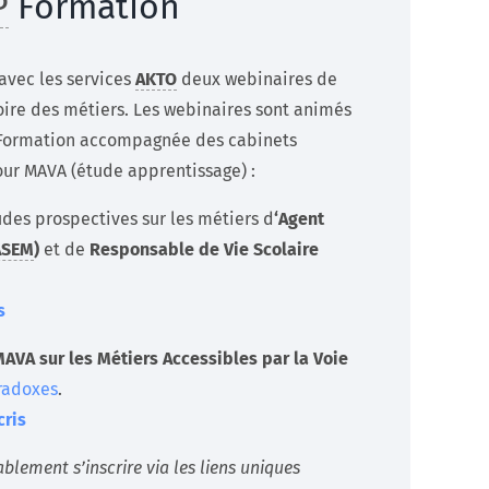
P
Formation
avec les services
AKTO
deux webinaires de
oire des métiers. Les webinaires sont animés
ormation accompagnée des cabinets
our MAVA (étude apprentissage) :
des prospectives sur les métiers d
‘Agent
ASEM
)
et de
Responsable de Vie Scolaire
s
AVA sur les Métiers Accessibles par la Voie
radoxes
.
cris
blement s’inscrire via les liens uniques