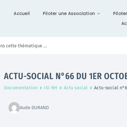
Accueil
Piloter une Association
Pilote
A
Communication
ACTU-SOCIAL N°66 DU 1ER OCTO
Différents supports vous tiennent à jour sur Isidoor :
Documentation
ISI RH
Actu social
Actu-social n°
actualités, newsletter (ISI News), …
En savoir +
Aude DURAND