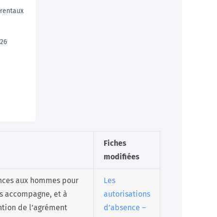
arentaux
026
Fiches
modifiées
bsences aux hommes pour
Les
es accompagne, et à
autorisations
ention de l’agrément
d’absence –