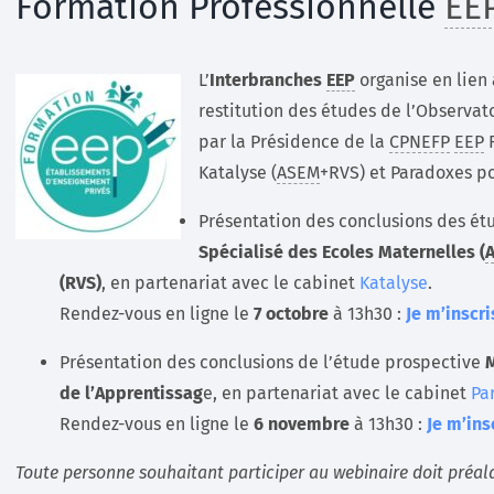
Formation Professionnelle
EE
L’
Interbranches
EEP
organise en lien 
restitution des études de l’Observat
par la Présidence de la
CPNEFP
EEP
F
Katalyse (
ASEM
+RVS) et Paradoxes p
Présentation des conclusions des étu
Spécialisé des Ecoles Maternelles (
(RVS)
, en partenariat avec le cabinet
Katalyse
.
Rendez-vous en ligne le
7 octobre
à 13h30 :
Je m’inscri
Présentation des conclusions de l’étude prospective
M
de l’Apprentissag
e, en partenariat avec le cabinet
Pa
Rendez-vous en ligne le
6 novembre
à 13h30 :
Je m’ins
Toute personne souhaitant participer au webinaire doit préala