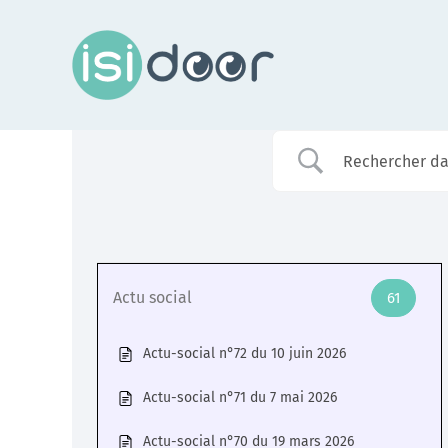
Passer
au
contenu
Assistance
Dans chaque région, les conseillers Isidoor vous
Actu social
61
renseignent sur cette plateforme
Actu-social n°72 du 10 juin 2026
En savoir +
Actu-social n°71 du 7 mai 2026
Actu-social n°70 du 19 mars 2026