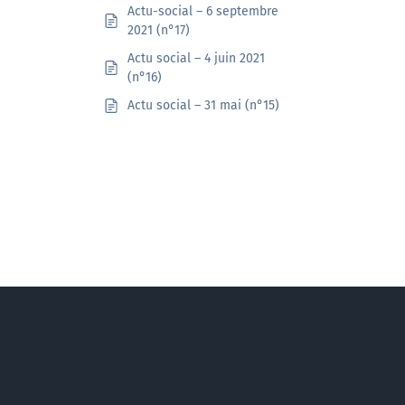
Actu-social – 6 septembre
2021 (n°17)
Actu social – 4 juin 2021
(n°16)
Actu social – 31 mai (n°15)