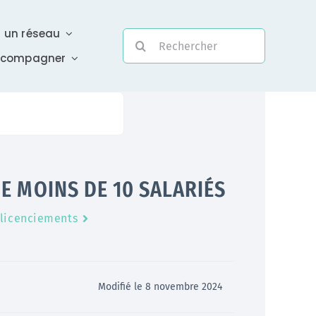
r un réseau
Rechercher:
ccompagner
Evolutivité
E MOINS DE 10 SALARIÉS
Une assistance électronique réactive a été mise en
 licenciements
place pour répondre à vos questions urgentes
En savoir +
Modifié le 8 novembre 2024