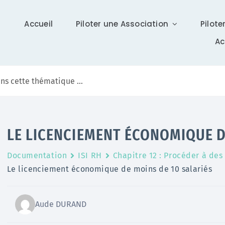
Accueil
Piloter une Association
Pilote
A
Communication
LE LICENCIEMENT ÉCONOMIQUE D
Différents supports vous tiennent à jour sur Isidoor :
Documentation
ISI RH
Chapitre 12 : Procéder à des
actualités, newsletter (ISI News), …
Le licenciement économique de moins de 10 salariés
En savoir +
Aude DURAND