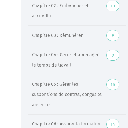
Chapitre 02 : Embaucher et
10
Veille
accueillir
Une veille réglementaire assurée par une équipe
d’experts
Chapitre 03 : Rémunérer
9
En savoir +
Chapitre 04 : Gérer et aménager
9
le temps de travail
Chapitre 05 : Gérer les
16
suspensions de contrat, congés et
absences
Chapitre 06 : Assurer la formation
14