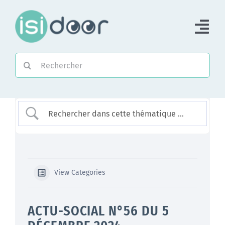
Passer
au
Tog
contenu
Nav
Rechercher:
Accueil
Piloter une Association
Piloter un réseau
Accompagner
View Categories
ACTU-SOCIAL N°56 DU 5