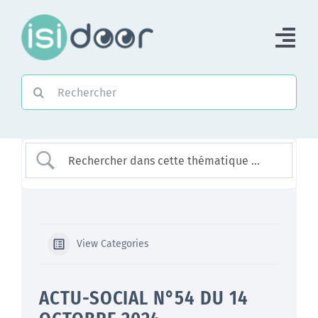
Passer
au
Tog
contenu
Nav
Rechercher:
Accueil
Piloter une Association
Piloter un réseau
Accompagner
View Categories
ACTU-SOCIAL N°54 DU 14